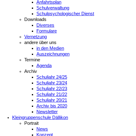
Anfahrtsplan
Schulverwaltung
Schulpsychologischer Dienst
Downloads
Diverses
Formulare
Vernetzung
andere über uns
in den Medien
Auszeichnungen
Termine
Agenda
Archiv
Schuljahr 24/25
Schuljahr 23/24
Schuljahr 22/23
Schuljahr 21/22
Schuljahr 20/21
Archiv bis 2020
Newsletter
Kleingruppenschule Dällikon
Portrait
News
Konzept