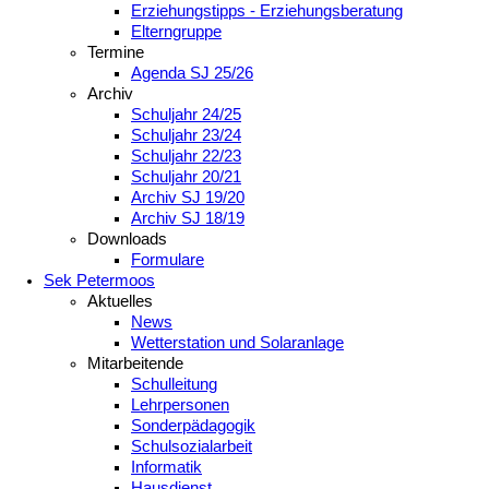
Erziehungstipps - Erziehungsberatung
Elterngruppe
Termine
Agenda SJ 25/26
Archiv
Schuljahr 24/25
Schuljahr 23/24
Schuljahr 22/23
Schuljahr 20/21
Archiv SJ 19/20
Archiv SJ 18/19
Downloads
Formulare
Sek Petermoos
Aktuelles
News
Wetterstation und Solaranlage
Mitarbeitende
Schulleitung
Lehrpersonen
Sonderpädagogik
Schulsozialarbeit
Informatik
Hausdienst