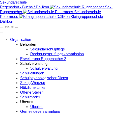
Sekundarschule
Regensdorf / Buchs / Dällikon
Seku
Ruggenacher
Sekundarschule
Petermoos
Kleingruppenschule
Dällikon
Organisation
Behörden
Sekundarschulpflege
Rechnungsprüfungskommission
Erweiterung Ruggenacher 2
Schulverwaltung
Schulverwaltung
Schulleitungen
Schulpsychologischer Dienst
Zuzug/Wegzug
Nützliche Links
Offene Stellen
Schulmodell
Übertritt
Übertritt
Gemeindeversammlung