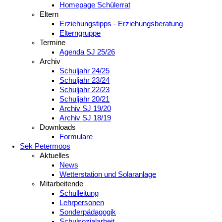
Homepage Schülerrat
Eltern
Erziehungstipps - Erziehungsberatung
Elterngruppe
Termine
Agenda SJ 25/26
Archiv
Schuljahr 24/25
Schuljahr 23/24
Schuljahr 22/23
Schuljahr 20/21
Archiv SJ 19/20
Archiv SJ 18/19
Downloads
Formulare
Sek Petermoos
Aktuelles
News
Wetterstation und Solaranlage
Mitarbeitende
Schulleitung
Lehrpersonen
Sonderpädagogik
Schulsozialarbeit