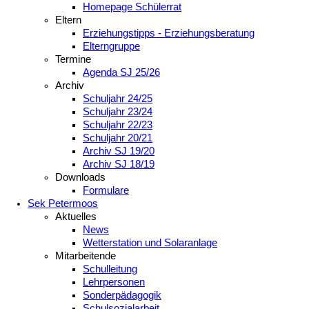
Homepage Schülerrat
Eltern
Erziehungstipps - Erziehungsberatung
Elterngruppe
Termine
Agenda SJ 25/26
Archiv
Schuljahr 24/25
Schuljahr 23/24
Schuljahr 22/23
Schuljahr 20/21
Archiv SJ 19/20
Archiv SJ 18/19
Downloads
Formulare
Sek Petermoos
Aktuelles
News
Wetterstation und Solaranlage
Mitarbeitende
Schulleitung
Lehrpersonen
Sonderpädagogik
Schulsozialarbeit