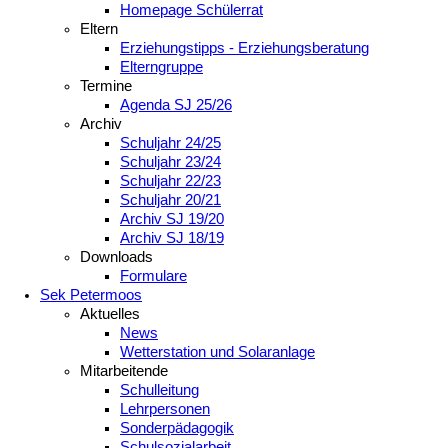
Homepage Schülerrat
Eltern
Erziehungstipps - Erziehungsberatung
Elterngruppe
Termine
Agenda SJ 25/26
Archiv
Schuljahr 24/25
Schuljahr 23/24
Schuljahr 22/23
Schuljahr 20/21
Archiv SJ 19/20
Archiv SJ 18/19
Downloads
Formulare
Sek Petermoos
Aktuelles
News
Wetterstation und Solaranlage
Mitarbeitende
Schulleitung
Lehrpersonen
Sonderpädagogik
Schulsozialarbeit