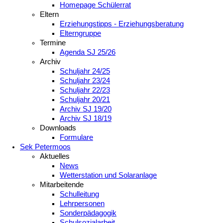
Homepage Schülerrat
Eltern
Erziehungstipps - Erziehungsberatung
Elterngruppe
Termine
Agenda SJ 25/26
Archiv
Schuljahr 24/25
Schuljahr 23/24
Schuljahr 22/23
Schuljahr 20/21
Archiv SJ 19/20
Archiv SJ 18/19
Downloads
Formulare
Sek Petermoos
Aktuelles
News
Wetterstation und Solaranlage
Mitarbeitende
Schulleitung
Lehrpersonen
Sonderpädagogik
Schulsozialarbeit