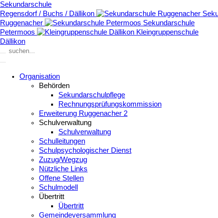
Sekundarschule
Regensdorf / Buchs / Dällikon
Seku
Ruggenacher
Sekundarschule
Petermoos
Kleingruppenschule
Dällikon
Organisation
Behörden
Sekundarschulpflege
Rechnungsprüfungskommission
Erweiterung Ruggenacher 2
Schulverwaltung
Schulverwaltung
Schulleitungen
Schulpsychologischer Dienst
Zuzug/Wegzug
Nützliche Links
Offene Stellen
Schulmodell
Übertritt
Übertritt
Gemeindeversammlung