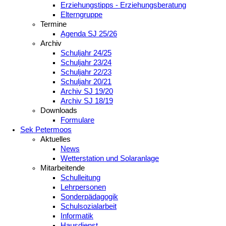
Erziehungstipps - Erziehungsberatung
Elterngruppe
Termine
Agenda SJ 25/26
Archiv
Schuljahr 24/25
Schuljahr 23/24
Schuljahr 22/23
Schuljahr 20/21
Archiv SJ 19/20
Archiv SJ 18/19
Downloads
Formulare
Sek Petermoos
Aktuelles
News
Wetterstation und Solaranlage
Mitarbeitende
Schulleitung
Lehrpersonen
Sonderpädagogik
Schulsozialarbeit
Informatik
Hausdienst