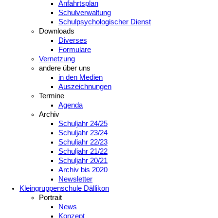
Anfahrtsplan
Schulverwaltung
Schulpsychologischer Dienst
Downloads
Diverses
Formulare
Vernetzung
andere über uns
in den Medien
Auszeichnungen
Termine
Agenda
Archiv
Schuljahr 24/25
Schuljahr 23/24
Schuljahr 22/23
Schuljahr 21/22
Schuljahr 20/21
Archiv bis 2020
Newsletter
Kleingruppenschule Dällikon
Portrait
News
Konzept