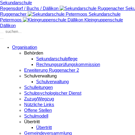
Sekundarschule
Regensdorf / Buchs / Dällikon
Seku
Ruggenacher
Sekundarschule
Petermoos
Kleingruppenschule
Dällikon
Organisation
Behörden
Sekundarschulpflege
Rechnungsprüfungskommission
Erweiterung Ruggenacher 2
Schulverwaltung
Schulverwaltung
Schulleitungen
Schulpsychologischer Dienst
Zuzug/Wegzug
Nützliche Links
Offene Stellen
Schulmodell
Übertritt
Übertritt
Gemeindeversammlung