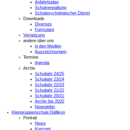
Anfahrtsplan
Schulverwaltung
Schulpsychologischer Dienst
Downloads
Diverses
Formulare
Vernetzung
andere über uns
in den Medien
Auszeichnungen
Termine
Agenda
Archiv
Schuljahr 24/25
Schuljahr 23/24
Schuljahr 22/23
Schuljahr 21/22
Schuljahr 20/21
Archiv bis 2020
Newsletter
Kleingruppenschule Dällikon
Portrait
News
Konzept