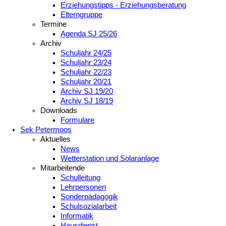
Erziehungstipps - Erziehungsberatung
Elterngruppe
Termine
Agenda SJ 25/26
Archiv
Schuljahr 24/25
Schuljahr 23/24
Schuljahr 22/23
Schuljahr 20/21
Archiv SJ 19/20
Archiv SJ 18/19
Downloads
Formulare
Sek Petermoos
Aktuelles
News
Wetterstation und Solaranlage
Mitarbeitende
Schulleitung
Lehrpersonen
Sonderpädagogik
Schulsozialarbeit
Informatik
Hausdienst