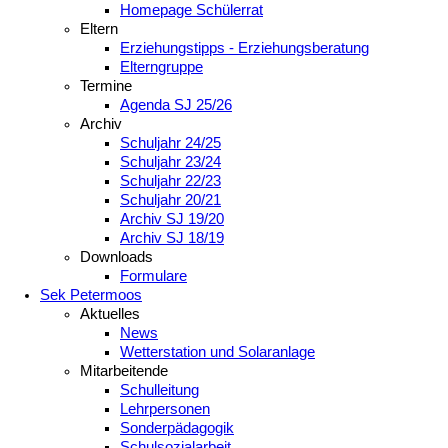
Homepage Schülerrat
Eltern
Erziehungstipps - Erziehungsberatung
Elterngruppe
Termine
Agenda SJ 25/26
Archiv
Schuljahr 24/25
Schuljahr 23/24
Schuljahr 22/23
Schuljahr 20/21
Archiv SJ 19/20
Archiv SJ 18/19
Downloads
Formulare
Sek Petermoos
Aktuelles
News
Wetterstation und Solaranlage
Mitarbeitende
Schulleitung
Lehrpersonen
Sonderpädagogik
Schulsozialarbeit