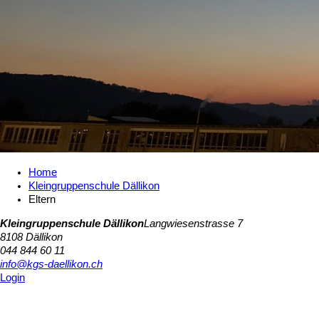
Home
Kleingruppenschule Dällikon
Eltern
Kleingruppenschule Dällikon
Langwiesenstrasse 7
8108 Dällikon
044 844 60 11
info@kgs-daellikon.ch
Login