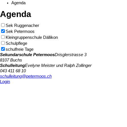
Agenda
Agenda
Sek Ruggenacher
Sek Petermoos
Kleingruppenschule Dällikon
Schulpflege
schulfreie Tage
Sekundarschule Petermoos
Drisglerstrasse 3
8107 Buchs
Schulleitung
Evelyne Meister und Ralph Zollinger
043 411 68 10
schulleitung@petermoos.ch
Login