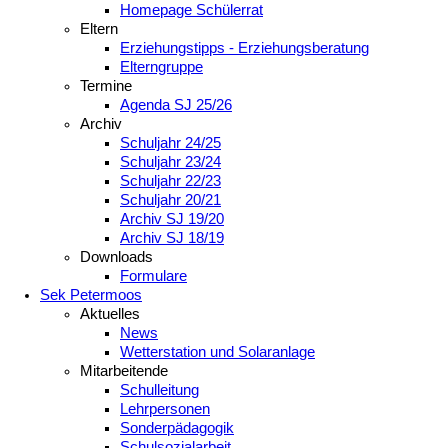
Homepage Schülerrat
Eltern
Erziehungstipps - Erziehungsberatung
Elterngruppe
Termine
Agenda SJ 25/26
Archiv
Schuljahr 24/25
Schuljahr 23/24
Schuljahr 22/23
Schuljahr 20/21
Archiv SJ 19/20
Archiv SJ 18/19
Downloads
Formulare
Sek Petermoos
Aktuelles
News
Wetterstation und Solaranlage
Mitarbeitende
Schulleitung
Lehrpersonen
Sonderpädagogik
Schulsozialarbeit