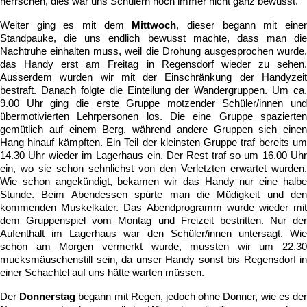
herrschen, dies war uns Schülern noch immer nicht ganz bewusst.
Weiter ging es mit dem
Mittwoch
, dieser begann mit eine
Standpauke, die uns endlich bewusst machte, dass man die
Nachtruhe einhalten muss, weil die Drohung ausgesprochen wurde,
das Handy erst am Freitag in Regensdorf wieder zu sehen.
Ausserdem wurden wir mit der Einschränkung der Handyzeit
bestraft. Danach folgte die Einteilung der Wandergruppen. Um ca.
9.00 Uhr ging die erste Gruppe motzender Schüler/innen und
übermotivierten Lehrpersonen los. Die eine Gruppe spazierten
gemütlich auf einem Berg, während andere Gruppen sich einen
Hang hinauf kämpften. Ein Teil der kleinsten Gruppe traf bereits um
14.30 Uhr wieder im Lagerhaus ein. Der Rest traf so um 16.00 Uhr
ein, wo sie schon sehnlichst von den Verletzten erwartet wurden.
Wie schon angekündigt, bekamen wir das Handy nur eine halbe
Stunde. Beim Abendessen spürte man die Müdigkeit und den
kommenden Muskelkater. Das Abendprogramm wurde wieder mit
dem Gruppenspiel vom Montag und Freizeit bestritten. Nur der
Aufenthalt im Lagerhaus war den Schüler/innen untersagt. Wie
schon am Morgen vermerkt wurde, mussten wir um 22.30
mucksmäuschenstill sein, da unser Handy sonst bis Regensdorf in
einer Schachtel auf uns hätte warten müssen.
Der
Donnerstag
begann mit Regen, jedoch ohne Donner, wie es de