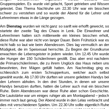
Gruppenspielen. Es wurde viel gelacht, Sport getrieben und Wissen
getestet. Das Thema Nachtruhe um 22.30 Uhr war ein bisschen
schwer zu verstehen und so wurde der Abend für die Lehrer und
Lehrerinnen etwas in die Länge gezogen.
Am
Dienstag
wurden wir nicht ganz so sanft wie erhofft geweckt, s
startete der zweite Tag des Chaos in Lenk. Die Einwohner und
Lehrer/innen hatten sich mittlerweile ein kleines bisschen erholt,
diese Ruhe war aber nicht von langer Dauer. Beim Frühstück war es
nicht halb so laut wie beim Abendessen. Dies lag vermutlich an der
Müdigkeit, die im Speisesaal herrschte. Zu Beginn der Grundkurse
erwachten die Lebensgeister in jedem wieder. Um 12.45 Uhr wurde
der Hunger der 150 Schüler/innen gestillt. Das aber erst nachdem
die Primarschüler/innen, die zu ihrem Unglück das Haus neben uns
bewohnten, ihre Mägen gefüllt hatten. Am Nachmittag ging es
schliesslich zum ersten Schnupperkurs, welcher auch selbst
gewählt wurde. Ab 17.00 Uhr durften wir unsere geliebten Handys bei
den Lehrern abholen. In den drei Stunden, in denen wir unsere
Handys benutzen durften, hatten die Lehrer auch mal ein bisschen
Ruhe. Beim Abendessen war diese Ruhe aber schon Geschichte.
Die Lautstärke war um einiges ruhiger als am Montagabend – jedoch
immer noch laut genug. Der Abend wurde in den Lelas verbracht und
dies mit verschiedenen Spielen. Um 22.30 Uhr sollte eigentlich Ruhe