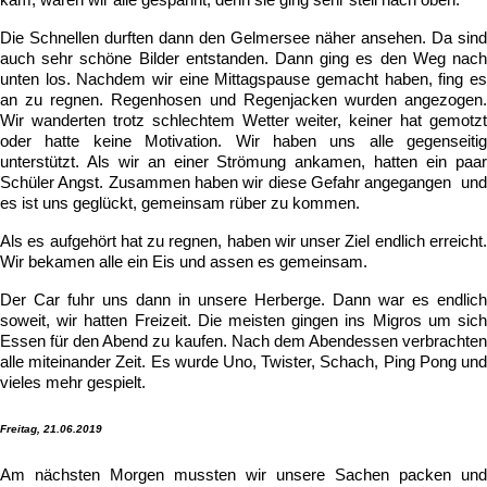
kam, waren wir alle gespannt, denn sie ging sehr steil nach oben.
Die Schnellen durften dann den Gelmersee näher ansehen. Da sind
auch sehr schöne Bilder entstanden. Dann ging es den Weg nach
unten los. Nachdem wir eine Mittagspause gemacht haben, fing es
an zu regnen. Regenhosen und Regenjacken wurden angezogen.
Wir wanderten trotz schlechtem Wetter weiter, keiner hat gemotzt
oder hatte keine Motivation. Wir haben uns alle gegenseitig
unterstützt. Als wir an einer Strömung ankamen, hatten ein paar
Schüler Angst. Zusammen haben wir diese Gefahr angegangen und
es ist uns geglückt, gemeinsam rüber zu kommen.
Als es aufgehört hat zu regnen, haben wir unser Ziel endlich erreicht.
Wir bekamen alle ein Eis und assen es gemeinsam.
Der Car fuhr uns dann in unsere Herberge. Dann war es endlich
soweit, wir hatten Freizeit. Die meisten gingen ins Migros um sich
Essen für den Abend zu kaufen. Nach dem Abendessen verbrachten
alle miteinander Zeit. Es wurde Uno, Twister, Schach, Ping Pong und
vieles mehr gespielt.
Freitag, 21.06.2019
Am nächsten Morgen mussten wir unsere Sachen packen und