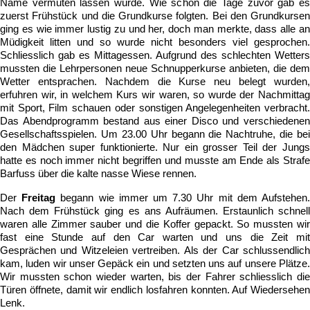
Name vermuten lassen würde. Wie schon die Tage zuvor gab es
zuerst Frühstück und die Grundkurse folgten. Bei den Grundkursen
ging es wie immer lustig zu und her, doch man merkte, dass alle an
Müdigkeit litten und so wurde nicht besonders viel gesprochen.
Schliesslich gab es Mittagessen. Aufgrund des schlechten Wetters
mussten die Lehrpersonen neue Schnupperkurse anbieten, die dem
Wetter entsprachen. Nachdem die Kurse neu belegt wurden,
erfuhren wir, in welchem Kurs wir waren, so wurde der Nachmittag
mit Sport, Film schauen oder sonstigen Angelegenheiten verbracht.
Das Abendprogramm bestand aus einer Disco und verschiedenen
Gesellschaftsspielen. Um 23.00 Uhr begann die Nachtruhe, die bei
den Mädchen super funktionierte. Nur ein grosser Teil der Jungs
hatte es noch immer nicht begriffen und musste am Ende als Strafe
Barfuss über die kalte nasse Wiese rennen.
Der
Freitag
begann wie immer um 7.30 Uhr mit dem Aufstehen
Nach dem Frühstück ging es ans Aufräumen. Erstaunlich schnell
waren alle Zimmer sauber und die Koffer gepackt. So mussten wir
fast eine Stunde auf den Car warten und uns die Zeit mit
Gesprächen und Witzeleien vertreiben. Als der Car schlussendlich
kam, luden wir unser Gepäck ein und setzten uns auf unsere Plätze.
Wir mussten schon wieder warten, bis der Fahrer schliesslich die
Türen öffnete, damit wir endlich losfahren konnten. Auf Wiedersehen
Lenk.