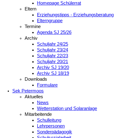
Homepage Schülerrat
Eltern
Erziehungstipps - Erziehungsberatung
Elterngruppe
Termine
Agenda SJ 25/26
Archiv
Schuljahr 24/25
Schuljahr 23/24
Schuljahr 22/23
Schuljahr 20/21
Archiv SJ 19/20
Archiv SJ 18/19
Downloads
Formulare
Sek Petermoos
Aktuelles
News
Wetterstation und Solaranlage
Mitarbeitende
Schulleitung
Lehrpersonen
Sonderpädagogik
Schulsozialarbeit